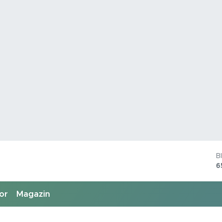
B
6
D
4
E
5
or
Magazin
S
6