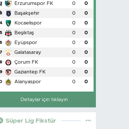
Erzurumspor FK
0
0
2
Başakşehir
0
0
3
Kocaelispor
0
0
4
Beşiktaş
0
0
5
Eyüpspor
0
0
6
Galatasaray
0
0
7
Çorum FK
0
0
8
Gaziantep FK
0
0
9
Alanyaspor
0
0
0
Detaylar için tıklayın
Süper Lig Fikstür