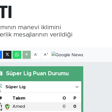
RAM ALTIN
618.49
%2.12
TI
İST100
3.773
%-19
mının manevi iklimini
ik mesajlarının verildiği
-
+
A
A
Süper Lig Puan Durumu
Süper Lig
#
Takım
O
P
Amed
0
0
1