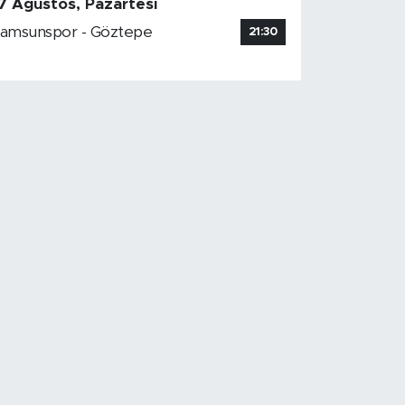
7 Ağustos, Pazartesi
amsunspor - Göztepe
21:30