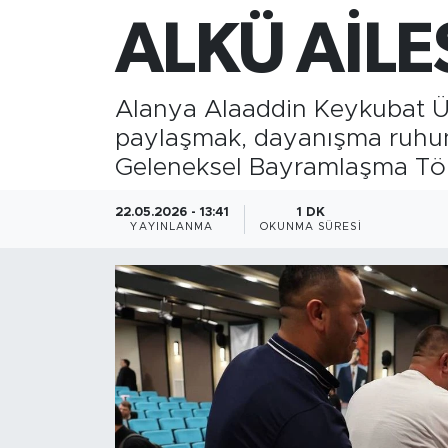
ALKÜ AİLE
Gazipaşa
Güncel
Alanya Alaaddin Keykubat Ün
paylaşmak, dayanışma ruhunu 
Gündem
Geleneksel Bayramlaşma Tör
İnşaat-Emlak
22.05.2026 - 13:41
1 DK
YAYINLANMA
OKUNMA SÜRESI
Kültür-Sanat
Sağlık
Siyaset
Spor
Turizm