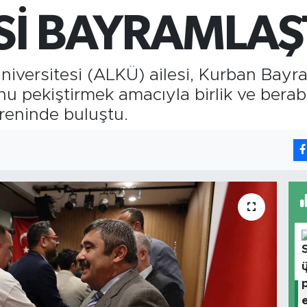
G
6
Sİ BAYRAMLAŞ
B
1
iversitesi (ALKÜ) ailesi, Kurban Bayra
pekiştirmek amacıyla birlik ve beraberl
eninde buluştu.