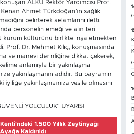
e konuşan ALKÜ Rektör Yardımcısı Prof.
1
r. Kenan Ahmet Türkdoğan’ın sağlık
G
dığını belirterek selamlarını iletti.
rıda personelin emeği ve alın teri
1
ü kurum kültürünü birlikte inşa etmekten
K
i. Prof. Dr. Mehmet Kılıç, konuşmasında
K
na ve manevi derinliğine dikkat çekerek,
G
elime anlamıyla bir yakınlaşma
mize yakınlaşmanın adıdır. Bu bayramın
G
ki iyiliğe yakınlaşmamıza vesile olmasını
1
B
ÜVENLİ YOLCULUK" UYARISI
B
A
Kenti'ndeki 1.500 Yıllık Zeytinyağı
 Ayağa Kaldırıldı