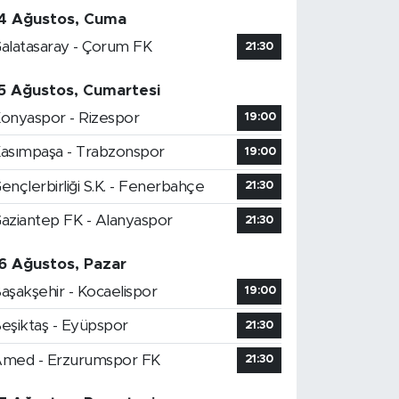
4 Ağustos, Cuma
alatasaray - Çorum FK
21:30
5 Ağustos, Cumartesi
onyaspor - Rizespor
19:00
asımpaşa - Trabzonspor
19:00
ençlerbirliği S.K. - Fenerbahçe
21:30
aziantep FK - Alanyaspor
21:30
6 Ağustos, Pazar
aşakşehir - Kocaelispor
19:00
eşiktaş - Eyüpspor
21:30
med - Erzurumspor FK
21:30