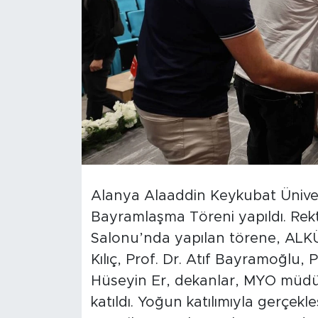
Türkiye
Yaşam
Yerel
Alanya Alaaddin Keykubat Ünive
Bayramlaşma Töreni yapıldı. Rekt
Salonu’nda yapılan törene, ALKÜ
Kılıç, Prof. Dr. Atıf Bayramoğlu, 
Hüseyin Er, dekanlar, MYO müdür
katıldı. Yoğun katılımıyla gerçekl