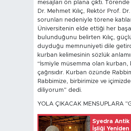
mesajları ön plana çıktı. Törend
Dr. Mehmet Kılıç, Rektör Prof. D
sorunları nedeniyle törene katılama
Üniversitenin elde ettiği her başa
bulunduğunu belirten Kılıç, güçl
duyduğu memnuniyeti dile getird
kurban kelimesinin sözlük anlamı
“İsmiyle müsemma olan kurban, k
çağrısıdır. Kurban özünde Rabbi
Rabbimize, birbirimize ve içimizde
diliyorum” dedi.
YOLA ÇIKACAK MENSUPLARA "G
Syedra Antik 
İşliği Yeniden