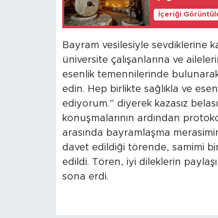
İçeriği Görüntü
Bayram vesilesiyle sevdiklerine 
üniversite çalışanlarına ve aileler
esenlik temennilerinde bulunarak,
edin. Hep birlikte sağlıkla ve ese
ediyorum.” diyerek kazasız belasız
konuşmalarının ardından protokol
arasında bayramlaşma merasimine
davet edildiği törende, samimi b
edildi. Tören, iyi dileklerin payla
sona erdi.