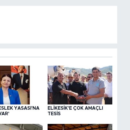
ESLEK YASASI'NA
ELİKESİK'E ÇOK AMAÇLI
VAR'
TESİS