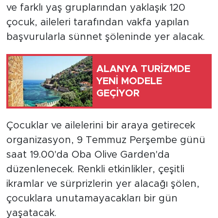
ve farklı yaş gruplarından yaklaşık 120
çocuk, aileleri tarafından vakfa yapılan
Türkiye
başvurularla sünnet şöleninde yer alacak.
Yaşam
ALANYA TURİZMDE
Yerel
YENİ MODELE
GEÇİYOR
Çocuklar ve ailelerini bir araya getirecek
organizasyon, 9 Temmuz Perşembe günü
saat 19.00'da Oba Olive Garden'da
düzenlenecek. Renkli etkinlikler, çeşitli
ikramlar ve sürprizlerin yer alacağı şölen,
çocuklara unutamayacakları bir gün
yaşatacak.