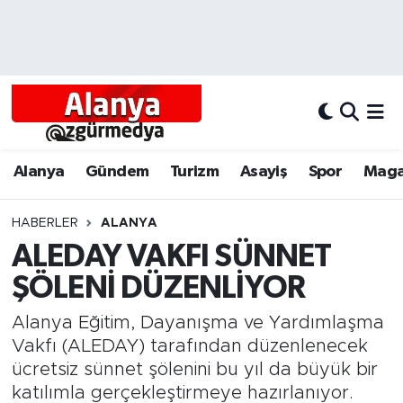
Alanya
Alanya Nöbetçi Eczaneler
Alanyum
Alanya Hava Durumu
Antalya
Alanya Trafik Yoğunluk Haritası
Alanya
Gündem
Turizm
Asayiş
Spor
Maga
Asayiş
Süper Lig Puan Durumu ve Fikstür
HABERLER
ALANYA
ALEDAY VAKFI SÜNNET
Bölgesel
Tüm Manşetler
ŞÖLENİ DÜZENLİYOR
Dünya
Son Dakika Haberleri
Alanya Eğitim, Dayanışma ve Yardımlaşma
Eğitim
Haber Arşivi
Vakfı (ALEDAY) tarafından düzenlenecek
ücretsiz sünnet şölenini bu yıl da büyük bir
Ekonomi
katılımla gerçekleştirmeye hazırlanıyor.