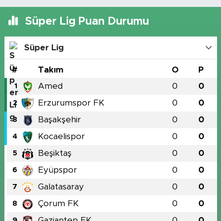
Süper Lig Puan Durumu
Süper Lig
#
Takım
O
P
Amed
0
0
1
Erzurumspor FK
0
0
2
Başakşehir
0
0
3
Kocaelispor
0
0
4
Beşiktaş
0
0
5
Eyüpspor
0
0
6
Galatasaray
0
0
7
Çorum FK
0
0
8
Gaziantep FK
0
0
9