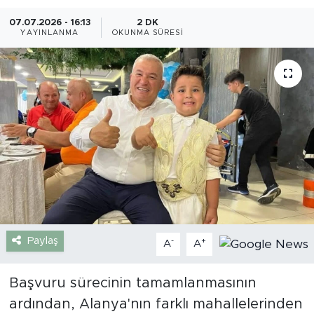
07.07.2026 - 16:13
2 DK
Gazipaşa
YAYINLANMA
OKUNMA SÜRESI
Güncel
Gündem
İnşaat-Emlak
Kültür-Sanat
Sağlık
Siyaset
Paylaş
-
+
A
A
Spor
Başvuru sürecinin tamamlanmasının
ardından, Alanya'nın farklı mahallelerinden
Turizm