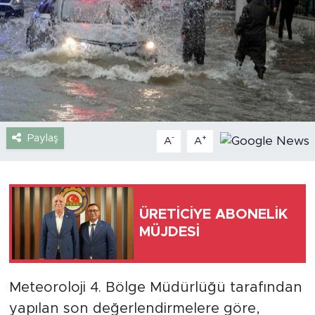
Gazipaşa
Güncel
Gündem
İnşaat-Emlak
Paylaş
-
+
A
A
Kültür-Sanat
Sağlık
ÜRETİCİYE ABONELİK
MÜJDESİ
Siyaset
Spor
Meteoroloji 4. Bölge Müdürlüğü tarafından
yapılan son değerlendirmelere göre,
Turizm