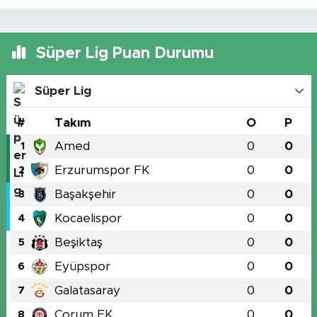
Süper Lig Puan Durumu
Süper Lig
#
Takım
O
P
Amed
0
0
1
Erzurumspor FK
0
0
2
Başakşehir
0
0
3
Kocaelispor
0
0
4
Beşiktaş
0
0
5
Eyüpspor
0
0
6
Galatasaray
0
0
7
Çorum FK
0
0
8