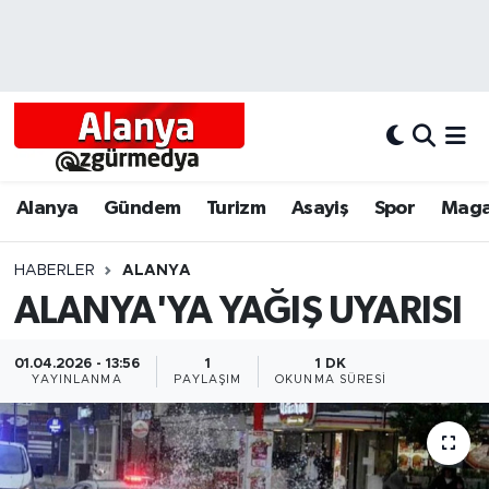
Alanya
Alanya Nöbetçi Eczaneler
Alanyum
Alanya Hava Durumu
Antalya
Alanya Trafik Yoğunluk Haritası
Alanya
Gündem
Turizm
Asayiş
Spor
Maga
Asayiş
Süper Lig Puan Durumu ve Fikstür
HABERLER
ALANYA
ALANYA'YA YAĞIŞ UYARISI
Bölgesel
Tüm Manşetler
Dünya
Son Dakika Haberleri
01.04.2026 - 13:56
1
1 DK
YAYINLANMA
PAYLAŞIM
OKUNMA SÜRESI
Eğitim
Haber Arşivi
Ekonomi