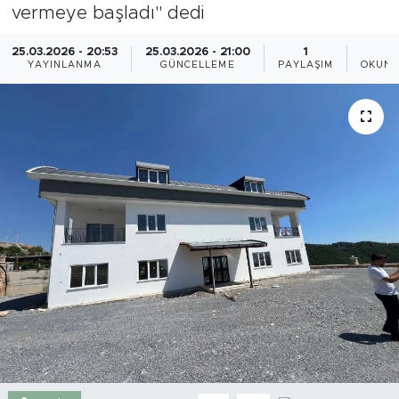
vermeye başladı" dedi
Gazipaşa
25.03.2026 - 20:53
25.03.2026 - 21:00
1
YAYINLANMA
GÜNCELLEME
PAYLAŞIM
OKUNM
Güncel
Gündem
İnşaat-Emlak
Kültür-Sanat
Sağlık
Siyaset
Spor
Turizm