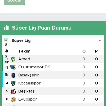
Gönder
Süper Lig Puan Durumu
Süper Lig
#
Takım
O
P
Amed
0
0
1
Erzurumspor FK
0
0
2
Başakşehir
0
0
3
Kocaelispor
0
0
4
Beşiktaş
0
0
5
Eyüpspor
0
0
6