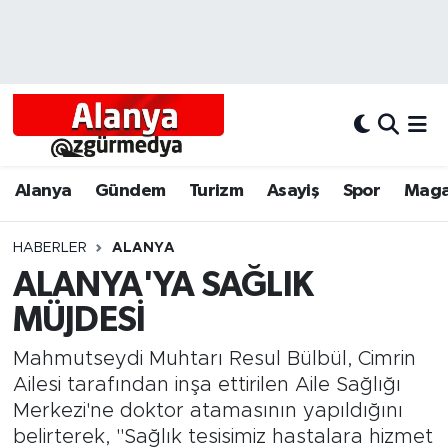
Alanya
Alanya Nöbetçi Eczaneler
Alanyum
Alanya Hava Durumu
Antalya
Alanya Trafik Yoğunluk Haritası
Alanya
Gündem
Turizm
Asayiş
Spor
Maga
Asayiş
Süper Lig Puan Durumu ve Fikstür
HABERLER
ALANYA
ALANYA'YA SAĞLIK
Bölgesel
Tüm Manşetler
MÜJDESİ
Dünya
Son Dakika Haberleri
Mahmutseydi Muhtarı Resul Bülbül, Cimrin
Eğitim
Haber Arşivi
Ailesi tarafından inşa ettirilen Aile Sağlığı
Merkezi'ne doktor atamasının yapıldığını
Ekonomi
belirterek, "Sağlık tesisimiz hastalara hizmet