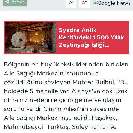
Paylaş
-
+
A
A
Türkiye
Yaşam
Syedra Antik
Kenti'ndeki 1.500 Yıllık
Yerel
Zeytinyağı İşliği
Yeniden Ayağa
Kaldırıldı
Bölgenin en büyük eksikliklerinden biri olan
Aile Sağlığı Merkezi'ni sorununun
çözüldüğünü söyleyen Muhtar Bülbül, "Bu
bölgede 5 mahalle var. Alanya'ya çok uzak
olmamız nedeni ile gidip gelme ve ulaşım
sorunu vardı. Cimrin Ailesi'nin sayesinde
Aile Sağlığı Merkezi inşa edildi. Paşaköy,
Mahmutseydi, Türktaş, Süleymanlar ve