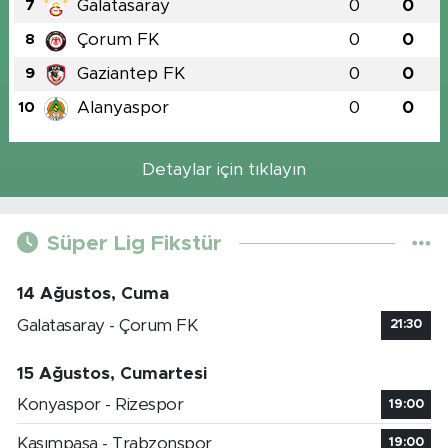
Galatasaray
0
0
7
Çorum FK
0
0
8
Gaziantep FK
0
0
9
Alanyaspor
0
0
10
Detaylar için tıklayın
Süper Lig Fikstür
14 Ağustos, Cuma
Galatasaray - Çorum FK
21:30
15 Ağustos, Cumartesi
Konyaspor - Rizespor
19:00
Kasımpaşa - Trabzonspor
19:00