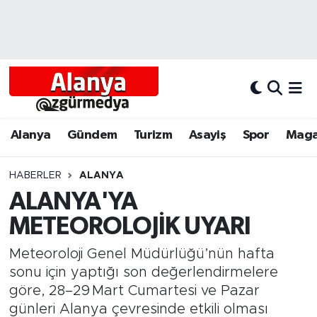
Alanya
Alanya Nöbetçi Eczaneler
Alanyum
Alanya Hava Durumu
Antalya
Alanya Trafik Yoğunluk Haritası
Alanya
Gündem
Turizm
Asayiş
Spor
Maga
Asayiş
Süper Lig Puan Durumu ve Fikstür
HABERLER
ALANYA
ALANYA'YA
Bölgesel
Tüm Manşetler
METEOROLOJİK UYARI
Dünya
Son Dakika Haberleri
Meteoroloji Genel Müdürlüğü’nün hafta
Eğitim
Haber Arşivi
sonu için yaptığı son değerlendirmelere
göre, 28–29 Mart Cumartesi ve Pazar
Ekonomi
günleri Alanya çevresinde etkili olması