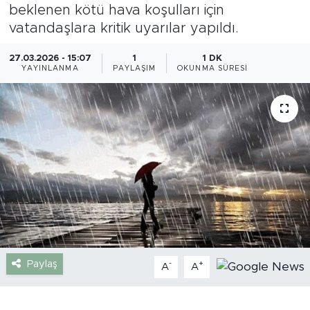
beklenen kötü hava koşulları için
Gazipaşa
vatandaşlara kritik uyarılar yapıldı.
Güncel
27.03.2026 - 15:07
1
1 DK
YAYINLANMA
PAYLAŞIM
OKUNMA SÜRESI
Gündem
İnşaat-Emlak
Kültür-Sanat
Sağlık
Siyaset
Paylaş
-
+
A
A
Spor
Turizm