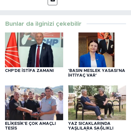
Bunlar da ilginizi çekebilir
CHP'DE İSTİFA ZAMANI
'BASIN MESLEK YASASI'NA
İHTİYAÇ VAR'
ELİKESİK'E ÇOK AMAÇLI
YAZ SICAKLARINDA
TESİS
YAŞLILARA SAĞLIKLI