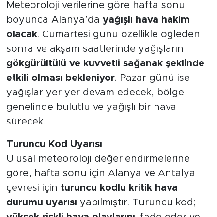
Meteoroloji verilerine göre hafta sonu
boyunca Alanya’da
yağışlı hava hakim
Türkiye
olacak
. Cumartesi günü özellikle öğleden
Yaşam
sonra ve akşam saatlerinde yağışların
gökgürültülü ve kuvvetli sağanak şeklinde
Yerel
etkili olması bekleniyor
. Pazar günü ise
yağışlar yer yer devam edecek, bölge
genelinde bulutlu ve yağışlı bir hava
sürecek.
Turuncu Kod Uyarısı
Ulusal meteoroloji değerlendirmelerine
göre, hafta sonu için Alanya ve Antalya
çevresi için
turuncu kodlu kritik hava
durumu uyarısı
yapılmıştır. Turuncu kod;
yüksek riskli hava olaylarını
ifade eder ve