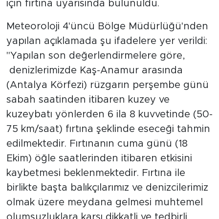
için fırtına uyarısında bulunuldu.
Türkiye
Meteoroloji 4'üncü Bölge Müdürlüğü'nden
yapılan açıklamada şu ifadelere yer verildi:
Yaşam
"Yapılan son değerlendirmelere göre,
denizlerimizde Kaş-Anamur arasında
Yerel
(Antalya Körfezi) rüzgarın perşembe günü
sabah saatinden itibaren kuzey ve
kuzeybatı yönlerden 6 ila 8 kuvvetinde (50-
75 km/saat) fırtına şeklinde eseceği tahmin
edilmektedir. Fırtınanın cuma günü (18
Ekim) öğle saatlerinden itibaren etkisini
kaybetmesi beklenmektedir. Fırtına ile
birlikte başta balıkçılarımız ve denizcilerimiz
olmak üzere meydana gelmesi muhtemel
olumsuzluklara karşı dikkatli ve tedbirli