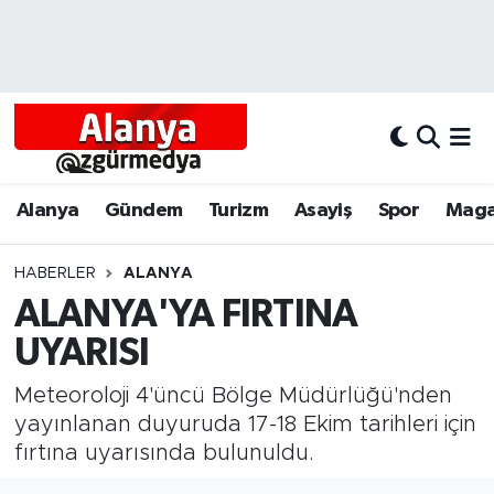
Alanya
Alanya Nöbetçi Eczaneler
Alanyum
Alanya Hava Durumu
Antalya
Alanya Trafik Yoğunluk Haritası
Alanya
Gündem
Turizm
Asayiş
Spor
Maga
Asayiş
Süper Lig Puan Durumu ve Fikstür
HABERLER
ALANYA
ALANYA'YA FIRTINA
Bölgesel
Tüm Manşetler
UYARISI
Dünya
Son Dakika Haberleri
Meteoroloji 4'üncü Bölge Müdürlüğü'nden
Eğitim
Haber Arşivi
yayınlanan duyuruda 17-18 Ekim tarihleri için
fırtına uyarısında bulunuldu.
Ekonomi