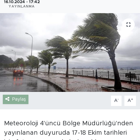
16.10.2024 - 17:42
YAYINLANMA
Gazipaşa
Güncel
Gündem
İnşaat-Emlak
Kültür-Sanat
Sağlık
Paylaş
-
+
A
A
Siyaset
Spor
Meteoroloji 4'üncü Bölge Müdürlüğü'nden
yayınlanan duyuruda 17-18 Ekim tarihleri
Turizm