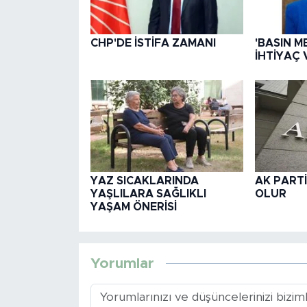
CHP'DE İSTİFA ZAMANI
'BASIN M
İHTİYAÇ 
YAZ SICAKLARINDA
AK PARTİ
YAŞLILARA SAĞLIKLI
OLUR
YAŞAM ÖNERİSİ
Yorumlar