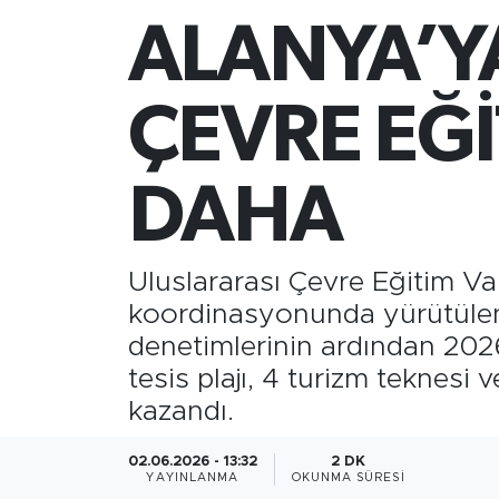
ALANYA’Y
Gazipaşa
Güncel
ÇEVRE EĞİ
Gündem
DAHA
İnşaat-Emlak
Kültür-Sanat
Uluslararası Çevre Eğitim V
koordinasyonunda yürütülen
Sağlık
denetimlerinin ardından 2026 
tesis plajı, 4 turizm teknes
Siyaset
kazandı.
Spor
02.06.2026 - 13:32
2 DK
YAYINLANMA
OKUNMA SÜRESI
Turizm