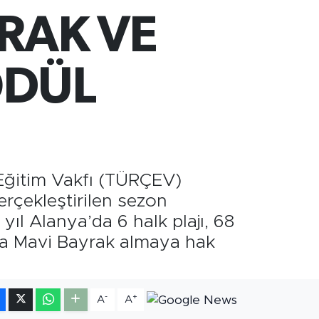
60.55
%0
RAK VE
ST100
.779
%-14
TCOIN
.815,30
%-0.1
ÖDÜL
 Eğitim Vakfı (TÜRÇEV)
çekleştirilen sezon
yıl Alanya’da 6 halk plajı, 68
kta Mavi Bayrak almaya hak
-
+
A
A