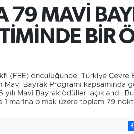
66
A 79 MAVİ BAY
Bİ
13
BI
64
TİMİNDE BİR 
akfı (FEE) öncülüğünde, Türkiye Çevre
 Mavi Bayrak Programı kapsamında ger
yılı Mavi Bayrak ödülleri açıklandı. Bu 
i ve 1 marina olmak üzere toplam 79 no