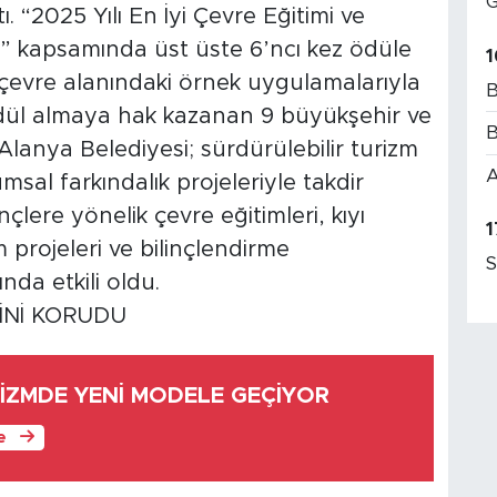
G
. “2025 Yılı En İyi Çevre Eğitimi ve
eri” kapsamında üst üste 6’ncı kez ödüle
1
 çevre alanındaki örnek uygulamalarıyla
B
ödül almaya hak kazanan 9 büyükşehir ve
B
Alanya Belediyesi; sürdürülebilir turizm
A
umsal farkındalık projeleriyle takdir
çlere yönelik çevre eğitimleri, kıyı
1
m projeleri ve bilinçlendirme
S
da etkili oldu.
İNİ KORUDU
İZMDE YENİ MODELE GEÇİYOR
le