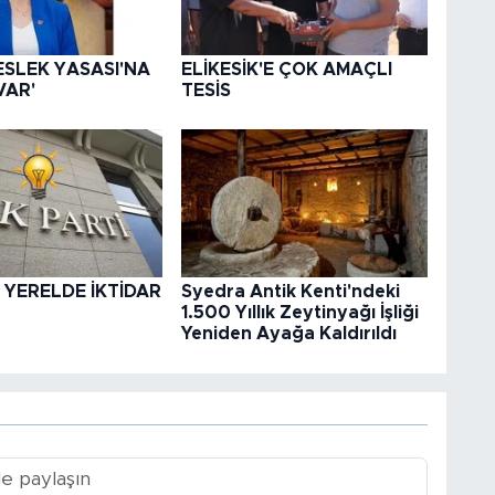
ESLEK YASASI'NA
ELİKESİK'E ÇOK AMAÇLI
VAR'
TESİS
 YERELDE İKTİDAR
Syedra Antik Kenti'ndeki
1.500 Yıllık Zeytinyağı İşliği
Yeniden Ayağa Kaldırıldı