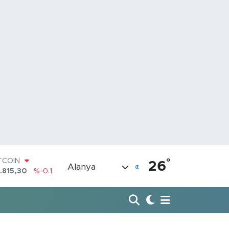
°
OLAR
26
Alanya
,7436
%0.18
URO
,2510
%0.32
ERLİN
,4811
%0.38
RAM ALTIN