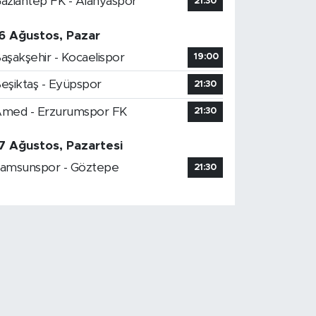
aziantep FK - Alanyaspor
21:30
6 Ağustos, Pazar
aşakşehir - Kocaelispor
19:00
eşiktaş - Eyüpspor
21:30
med - Erzurumspor FK
21:30
7 Ağustos, Pazartesi
amsunspor - Göztepe
21:30