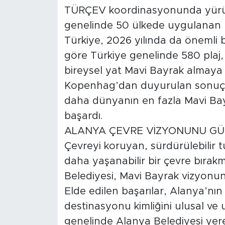
TÜRÇEV koordinasyonunda yürüt
genelinde 50 ülkede uygulanan
Türkiye, 2026 yılında da önemli bi
göre Türkiye genelinde 580 plaj,
bireysel yat Mavi Bayrak almaya 
Kopenhag’dan duyurulan sonuçlar
daha dünyanın en fazla Mavi Bayr
başardı.
ALANYA ÇEVRE VİZYONUNU GÜ
Çevreyi koruyan, sürdürülebilir t
daha yaşanabilir bir çevre bırak
Belediyesi, Mavi Bayrak vizyonun
Elde edilen başarılar, Alanya’nın
destinasyonu kimliğini ulusal ve u
genelinde Alanya Belediyesi yer