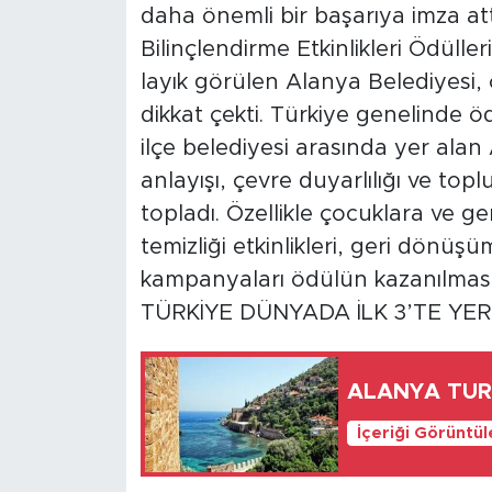
daha önemli bir başarıya imza attı
Bilinçlendirme Etkinlikleri Ödüll
layık görülen Alanya Belediyesi,
dikkat çekti. Türkiye genelinde 
ilçe belediyesi arasında yer alan 
anlayışı, çevre duyarlılığı ve topl
topladı. Özellikle çocuklara ve gen
temizliği etkinlikleri, geri dönüşü
kampanyaları ödülün kazanılmasın
TÜRKİYE DÜNYADA İLK 3’TE YER
ALANYA TUR
İçeriği Görüntü