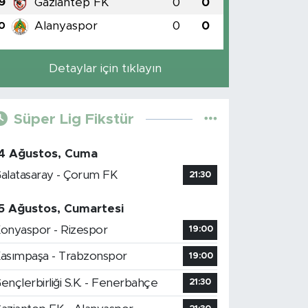
Gaziantep FK
0
0
9
Alanyaspor
0
0
0
Detaylar için tıklayın
Süper Lig Fikstür
4 Ağustos, Cuma
alatasaray - Çorum FK
21:30
5 Ağustos, Cumartesi
onyaspor - Rizespor
19:00
asımpaşa - Trabzonspor
19:00
ençlerbirliği S.K. - Fenerbahçe
21:30