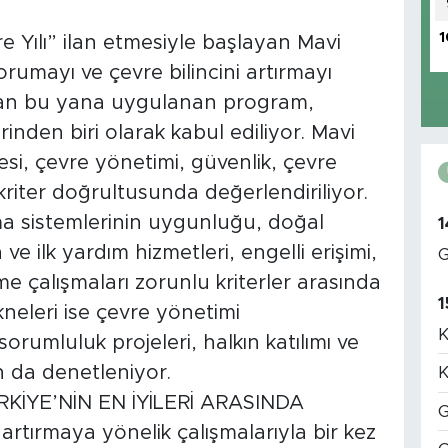
1
vre Yılı” ilan etmesiyle başlayan Mavi
orumayı ve çevre bilincini artırmayı
ndan bu yana uygulanan program,
nden biri olarak kabul ediliyor. Mavi
esi, çevre yönetimi, güvenlik, çevre
ok kriter doğrultusunda değerlendiriliyor.
ıtma sistemlerinin uygunluğu, doğal
1
e ilk yardım hizmetleri, engelli erişimi,
G
me çalışmaları zorunlu kriterler arasında
1
kneleri ise çevre yönetimi
K
orumluluk projeleri, halkın katılımı ve
an da denetleniyor.
K
KİYE’NİN EN İYİLERİ ARASINDA
G
 artırmaya yönelik çalışmalarıyla bir kez