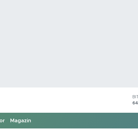
D
47
E
55
or
Magazin
ST
64
G