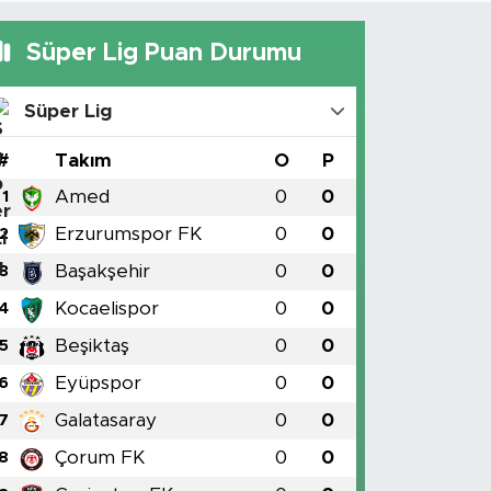
Süper Lig Puan Durumu
Süper Lig
#
Takım
O
P
Amed
0
0
1
Erzurumspor FK
0
0
2
Başakşehir
0
0
3
Kocaelispor
0
0
4
Beşiktaş
0
0
5
Eyüpspor
0
0
6
Galatasaray
0
0
7
Çorum FK
0
0
8