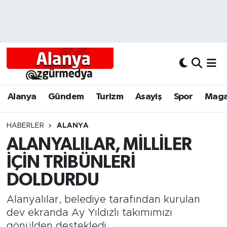
Alanya
Alanya Nöbetçi Eczaneler
Alanyum
Alanya Hava Durumu
Antalya
Alanya Trafik Yoğunluk Haritası
Alanya
Gündem
Turizm
Asayiş
Spor
Maga
Asayiş
Süper Lig Puan Durumu ve Fikstür
HABERLER
ALANYA
ALANYALILAR, MİLLİLER
Bölgesel
Tüm Manşetler
İÇİN TRİBÜNLERİ
Dünya
Son Dakika Haberleri
DOLDURDU
Eğitim
Haber Arşivi
Alanyalılar, belediye tarafından kurulan
dev ekranda Ay Yıldızlı takımımızı
Ekonomi
gönülden destekledi