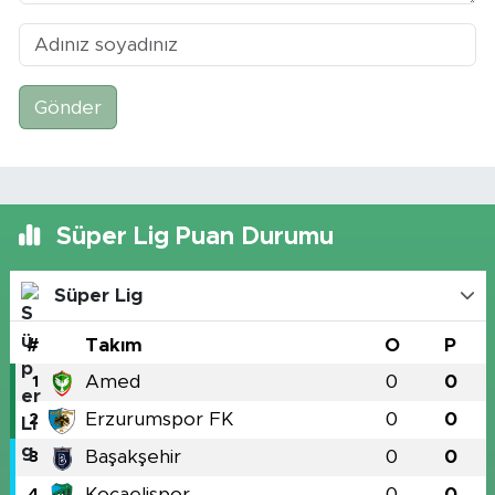
Gönder
Süper Lig Puan Durumu
Süper Lig
#
Takım
O
P
Amed
0
0
1
Erzurumspor FK
0
0
2
Başakşehir
0
0
3
Kocaelispor
0
0
4