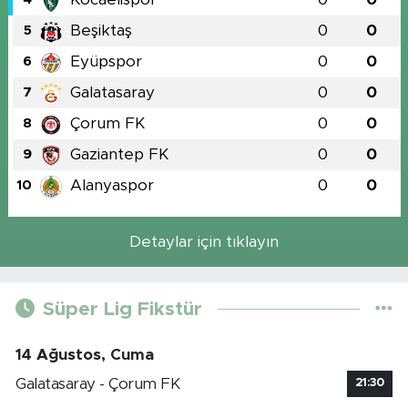
Beşiktaş
0
0
5
Eyüpspor
0
0
6
Galatasaray
0
0
7
Çorum FK
0
0
8
Gaziantep FK
0
0
9
Alanyaspor
0
0
10
Detaylar için tıklayın
Süper Lig Fikstür
14 Ağustos, Cuma
Galatasaray - Çorum FK
21:30