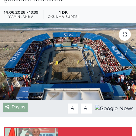
Gazipaşa
14.06.2026 - 13:39
1 DK
YAYINLANMA
OKUNMA SÜRESI
Güncel
Gündem
İnşaat-Emlak
Kültür-Sanat
Sağlık
Siyaset
Paylaş
-
+
A
A
Spor
Turizm