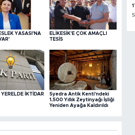
1
S
ESLEK YASASI'NA
ELİKESİK'E ÇOK AMAÇLI
VAR'
TESİS
 YERELDE İKTİDAR
Syedra Antik Kenti'ndeki
1.500 Yıllık Zeytinyağı İşliği
Yeniden Ayağa Kaldırıldı