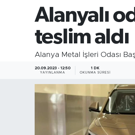
Alanyalı 
Gazipaşa
Güncel
teslim aldı
Gündem
Alanya Metal İşleri Odası Ba
İnşaat-Emlak
20.09.2023 - 12:50
1 DK
Kültür-Sanat
YAYINLANMA
OKUNMA SÜRESI
Sağlık
Siyaset
Spor
Turizm