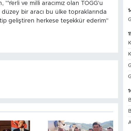
, "Yerli ve milli aracımız olan TOGG'u
1
 düzey bir aracı bu ülke topraklarında
G
tip geliştiren herkese teşekkür ederim"
1
K
K
G
G
1
B
B
A