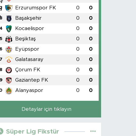
Erzurumspor FK
0
0
2
Başakşehir
0
0
3
Kocaelispor
0
0
4
Beşiktaş
0
0
5
Eyüpspor
0
0
6
Galatasaray
0
0
7
Çorum FK
0
0
8
Gaziantep FK
0
0
9
Alanyaspor
0
0
0
Detaylar için tıklayın
Süper Lig Fikstür