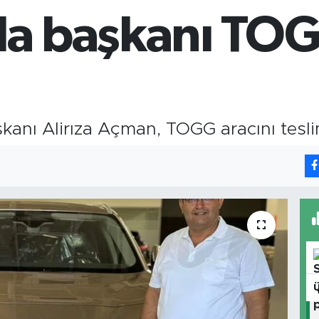
64,
oda başkanı TO
GR
666
BİS
13.
şkanı Alirıza Açman, TOGG aracını tesli