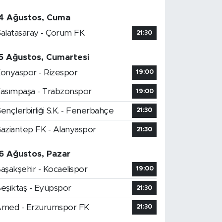
4 Ağustos, Cuma
alatasaray - Çorum FK
21:30
5 Ağustos, Cumartesi
onyaspor - Rizespor
19:00
asımpaşa - Trabzonspor
19:00
ençlerbirliği S.K. - Fenerbahçe
21:30
aziantep FK - Alanyaspor
21:30
6 Ağustos, Pazar
aşakşehir - Kocaelispor
19:00
eşiktaş - Eyüpspor
21:30
med - Erzurumspor FK
21:30