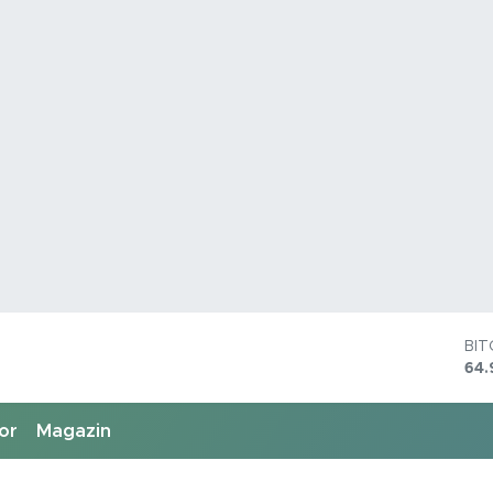
BI
64.
DO
47,
or
Magazin
EU
55,
ST