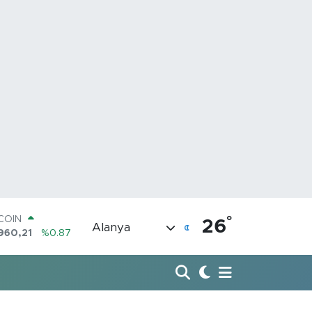
°
TCOIN
26
Alanya
960,21
%0.87
LAR
7436
%0.18
RO
2510
%0.32
ERLİN