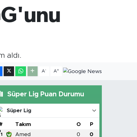
4811
%0.38
GG'unu
AM ALTIN
0.55
%0.03
T100
779
%-14
m aldı.
-
+
A
A
Süper Lig Puan Durumu
Süper Lig
#
Takım
O
P
Amed
0
0
1