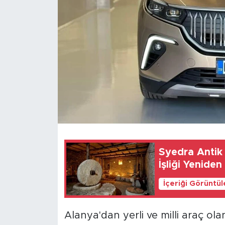
Türkiye
Yaşam
Yerel
Syedra Antik 
İşliği Yeniden
İçeriği Görüntü
Alanya'dan yerli ve milli araç ol