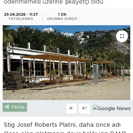
ödenmemesi üzerine şikayetçi oldu.
Gazipaşa
29.06.2026 - 11:37
1 DK
YAYINLANMA
OKUNMA SÜRESI
Güncel
Gündem
İnşaat-Emlak
Kültür-Sanat
Sağlık
Siyaset
Paylaş
-
+
A
A
Spor
Stig Josef Roberts Platni, daha önce adı
Turizm