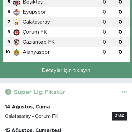
Beşiktaş
0
0
5
Eyüpspor
0
0
6
Galatasaray
0
0
7
Çorum FK
0
0
8
Gaziantep FK
0
0
9
Alanyaspor
0
0
10
Detaylar için tıklayın
Süper Lig Fikstür
14 Ağustos, Cuma
Galatasaray - Çorum FK
21:30
15 Ağustos, Cumartesi