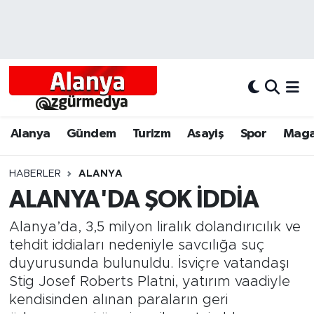
Alanya
Alanya Nöbetçi Eczaneler
Alanyum
Alanya Hava Durumu
Antalya
Alanya Trafik Yoğunluk Haritası
Alanya
Gündem
Turizm
Asayiş
Spor
Maga
Asayiş
Süper Lig Puan Durumu ve Fikstür
HABERLER
ALANYA
ALANYA'DA ŞOK İDDİA
Bölgesel
Tüm Manşetler
Alanya’da, 3,5 milyon liralık dolandırıcılık ve
Dünya
Son Dakika Haberleri
tehdit iddiaları nedeniyle savcılığa suç
duyurusunda bulunuldu. İsviçre vatandaşı
Eğitim
Haber Arşivi
Stig Josef Roberts Platni, yatırım vaadiyle
kendisinden alınan paraların geri
Ekonomi