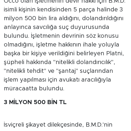
Occo olan işletmenin devir hakkı için B.M.D.
isimli kişinin kendisinden 5 parça halinde 3
Türkiye
milyon 500 bin lira aldığını, dolandırıldığını
anlayınca savcılığa suç duyurusunda
Yaşam
bulundu. İşletmenin devrinin söz konusu
Yerel
olmadığını, işletme hakkının ihale yoluyla
başka bir kişiye verildiğini belirleyen Platni,
şüpheli hakkında "nitelikli dolandırıcılık",
"nitelikli tehdit" ve "şantaj" suçlarından
işlem yapılması için avukatı aracılığıyla
müracaatta bulundu.
3 MİLYON 500 BİN TL
İsviçreli şikayet dilekçesinde, B.M.D.'nin