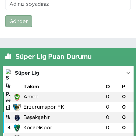
Gönder
Süper Lig Puan Durumu
Süper Lig
#
Takım
O
P
Amed
0
0
1
Erzurumspor FK
0
0
2
Başakşehir
0
0
3
Kocaelispor
0
0
4