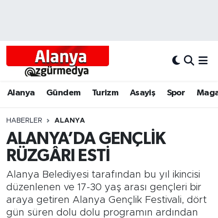
Alanya
Alanya Nöbetçi Eczaneler
Alanyum
Alanya Hava Durumu
Antalya
Alanya Trafik Yoğunluk Haritası
Alanya
Gündem
Turizm
Asayiş
Spor
Maga
Asayiş
Süper Lig Puan Durumu ve Fikstür
HABERLER
ALANYA
ALANYA’DA GENÇLİK
Bölgesel
Tüm Manşetler
RÜZGÂRI ESTİ
Dünya
Son Dakika Haberleri
Alanya Belediyesi tarafından bu yıl ikincisi
Eğitim
Haber Arşivi
düzenlenen ve 17-30 yaş arası gençleri bir
araya getiren Alanya Gençlik Festivali, dört
Ekonomi
gün süren dolu dolu programın ardından