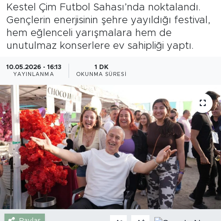
Kestel Çim Futbol Sahası’nda noktalandı.
Gazipaşa
Gençlerin enerjisinin şehre yayıldığı festival,
hem eğlenceli yarışmalara hem de
Güncel
unutulmaz konserlere ev sahipliği yaptı.
Gündem
10.05.2026 - 16:13
1 DK
YAYINLANMA
OKUNMA SÜRESI
İnşaat-Emlak
Kültür-Sanat
Sağlık
Siyaset
Spor
Turizm
Paylaş
-
+