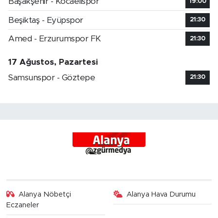
Başakşehir - Kocaelispor
19:00
Beşiktaş - Eyüpspor
21:30
Amed - Erzurumspor FK
21:30
17 Ağustos, Pazartesi
Samsunspor - Göztepe
21:30
Alanya Nöbetçi
Alanya Hava Durumu
Eczaneler