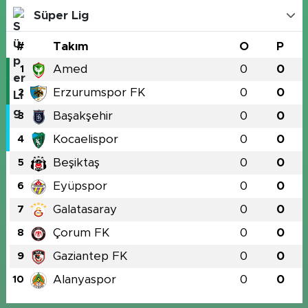
Süper Lig
#
Takım
O
P
Amed
0
0
1
Erzurumspor FK
0
0
2
Başakşehir
0
0
3
Kocaelispor
0
0
4
Beşiktaş
0
0
5
Eyüpspor
0
0
6
Galatasaray
0
0
7
Çorum FK
0
0
8
Gaziantep FK
0
0
9
Alanyaspor
0
0
10