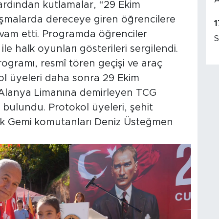
 ardından kutlamalar, “29 Ekim
şmalarda dereceye giren öğrencilere
1
evam etti. Programda öğrenciler
S
 ile halk oyunları gösterileri sergilendi.
rogramı, resmî tören geçişi ve araç
kol üyeleri daha sonra 29 Ekim
 Alanya Limanına demirleyen TCG
bulundu. Protokol üyeleri, şehit
erek Gemi komutanları Deniz Üsteğmen