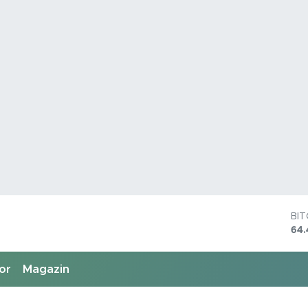
DO
47,
EU
55,
or
Magazin
ST
64
GR