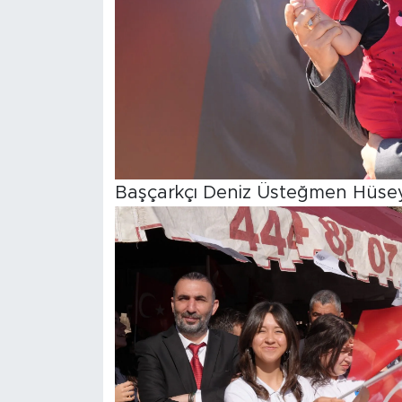
Başçarkçı Deniz Üsteğmen Hüseyin