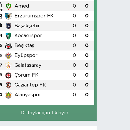
Amed
0
0
1
Erzurumspor FK
0
0
2
Başakşehir
0
0
3
Kocaelispor
0
0
4
Beşiktaş
0
0
5
Eyüpspor
0
0
6
Galatasaray
0
0
7
Çorum FK
0
0
8
Gaziantep FK
0
0
9
Alanyaspor
0
0
0
Detaylar için tıklayın