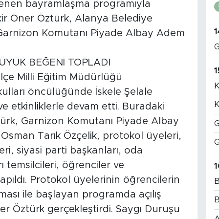
enen bayramlaşma programıyla
kir Öner Öztürk, Alanya Belediye
1
 Garnizon Komutanı Piyade Albay Adem
G
ÜYÜK BEĞENİ TOPLADI
1
çe Milli Eğitim Müdürlüğü
K
lları öncülüğünde İskele Şelale
K
etkinliklerle devam etti. Buradaki
ürk, Garnizon Komutanı Piyade Albay
G
sman Tarık Özçelik, protokol üyeleri,
G
eri, siyasi parti başkanları, oda
ı temsilcileri, öğrenciler ve
1
pıldı. Protokol üyelerinin öğrencilerin
B
ması ile başlayan programda açılış
B
 Öztürk gerçekleştirdi. Saygı Duruşu
A