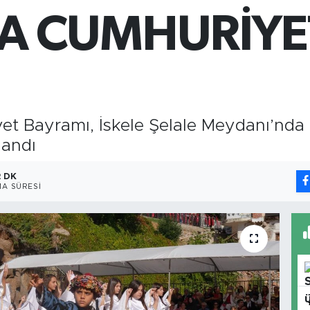
651
A CUMHURİYE
Bİ
13.
BI
64.
t Bayramı, İskele Şelale Meydanı’nda
landı
2 DK
A SÜRESI