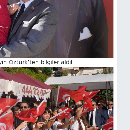
 Öztürk’ten bilgiler aldıl