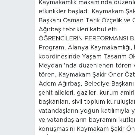
Kaymakamlık makamında düzenl
etkinlikler başladı. Kaymakam Şa
Başkanı Osman Tarık Özçelik ve
Ağırbaş tebrikleri kabul etti.
ÖĞRENCİLERİN PERFORMANSI B
Program, Alanya Kaymakamlığı, İl
koordinesinde Yaşam Tasarım Oku
Meydanı’nda düzenlenen tören ve 
tören, Kaymakam Şakir Öner Özt
Adem Ağırbaş, Belediye Başkanı O
şehit aileleri, gaziler, kurum amirl
başkanları, sivil toplum kuruluşlar
vatandaşların yoğun katılımıyla ya
ve vatandaşların bayramını kutla
konuşmasını Kaymakam Şakir Öner