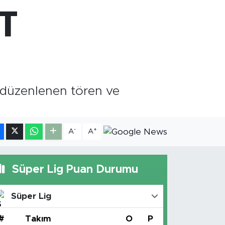
8.23
%0.39
T
ST100
703
%0
TCOIN
475,47
%0.66
 düzenlenen tören ve
-
+
A
A
Süper Lig Puan Durumu
Süper Lig
#
Takım
O
P