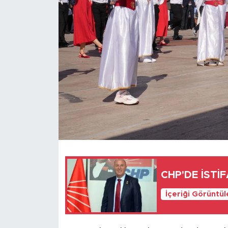
Türkiye
Yaşam
Yerel
CHP'DE İSTİ
İçeriği Görüntü