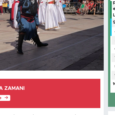
1
FA ZAMANI
le