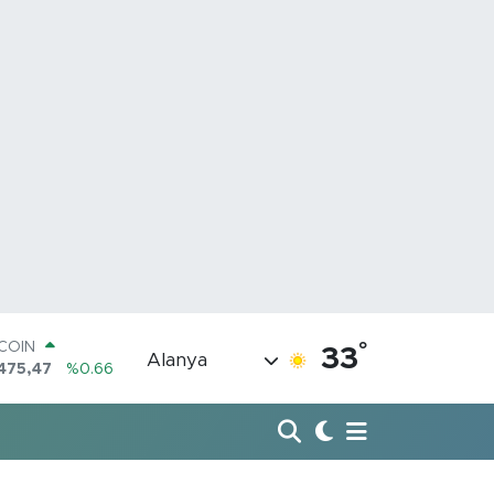
°
LAR
33
Alanya
5971
%0.05
RO
1336
%0.18
ERLİN
,2534
%0.22
AM ALTIN