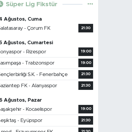
Süper Lig Fikstür
4 Ağustos, Cuma
alatasaray - Çorum FK
21:30
5 Ağustos, Cumartesi
onyaspor - Rizespor
19:00
asımpaşa - Trabzonspor
19:00
ençlerbirliği S.K. - Fenerbahçe
21:30
aziantep FK - Alanyaspor
21:30
6 Ağustos, Pazar
aşakşehir - Kocaelispor
19:00
eşiktaş - Eyüpspor
21:30
med - Erzurumspor FK
21:30