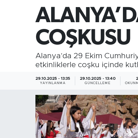
ALANYA’D
Gazipaşa
Güncel
COŞKUSU
Gündem
Alanya’da 29 Ekim Cumhuriye
İnşaat-Emlak
etkinliklerle coşku içinde kut
Kültür-Sanat
29.10.2025 - 13:35
29.10.2025 - 13:40
YAYINLANMA
GÜNCELLEME
OKUNM
Sağlık
Siyaset
Spor
Turizm