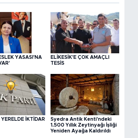
ESLEK YASASI'NA
ELİKESİK'E ÇOK AMAÇLI
VAR'
TESİS
 YERELDE İKTİDAR
Syedra Antik Kenti'ndeki
1.500 Yıllık Zeytinyağı İşliği
Yeniden Ayağa Kaldırıldı