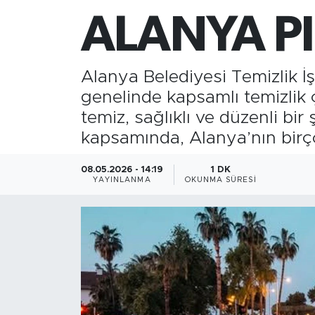
ALANYA PI
Gazipaşa
Güncel
Alanya Belediyesi Temizlik İ
genelinde kapsamlı temizlik 
Gündem
temiz, sağlıklı ve düzenli bi
İnşaat-Emlak
kapsamında, Alanya’nın bir
Kültür-Sanat
08.05.2026 - 14:19
1 DK
YAYINLANMA
OKUNMA SÜRESI
Sağlık
Siyaset
Spor
Turizm