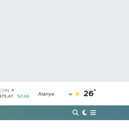
TCOIN
475,47
%0.66
°
26
Alanya
LAR
5971
%0.05
RO
1336
%0.18
ERLİN
2534
%0.22
AM ALTIN