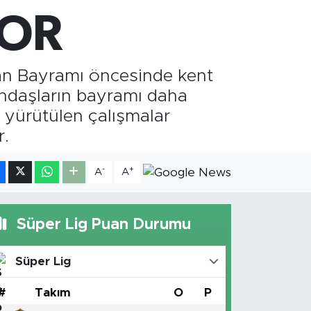
8.23
%0.39
YOR
T100
703
%0
ban Bayramı öncesinde kent
tandaşların bayramı daha
a yürütülen çalışmalar
r.
-
+
A
A
Süper Lig Puan Durumu
Süper Lig
#
Takım
O
P