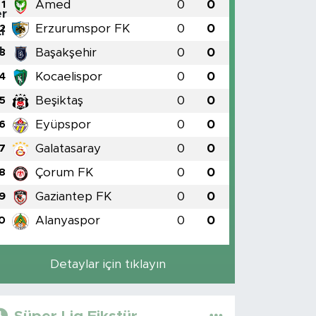
Amed
0
0
1
Erzurumspor FK
0
0
2
Başakşehir
0
0
3
Kocaelispor
0
0
4
Beşiktaş
0
0
5
Eyüpspor
0
0
6
Galatasaray
0
0
7
Çorum FK
0
0
8
Gaziantep FK
0
0
9
Alanyaspor
0
0
0
Detaylar için tıklayın