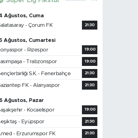
Süper Lig Fikstür
4 Ağustos, Cuma
alatasaray - Çorum FK
21:30
5 Ağustos, Cumartesi
onyaspor - Rizespor
19:00
asımpaşa - Trabzonspor
19:00
ençlerbirliği S.K. - Fenerbahçe
21:30
aziantep FK - Alanyaspor
21:30
6 Ağustos, Pazar
aşakşehir - Kocaelispor
19:00
eşiktaş - Eyüpspor
21:30
med - Erzurumspor FK
21:30