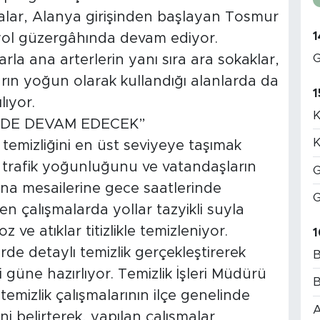
şmalar, Alanya girişinden başlayan Tosmur
1
yol güzergâhında devam ediyor.
G
rla ana arterlerin yanı sıra ara sokaklar,
ların yoğun olarak kullandığı alanlarda da
1
lıyor.
K
LDE DEVAM EDECEK”
K
temizliğini en üst seviyeye taşımak
le trafik yoğunluğunu ve vatandaşların
G
na mesailerine gece saatlerinde
G
n çalışmalarda yollar tazyikli suyla
z ve atıklar titizlikle temizleniyor.
1
de detaylı temizlik gerçekleştirerek
B
 güne hazırlıyor. Temizlik İşleri Müdürü
B
izlik çalışmalarının ilçe genelinde
A
 belirterek, yapılan çalışmalar