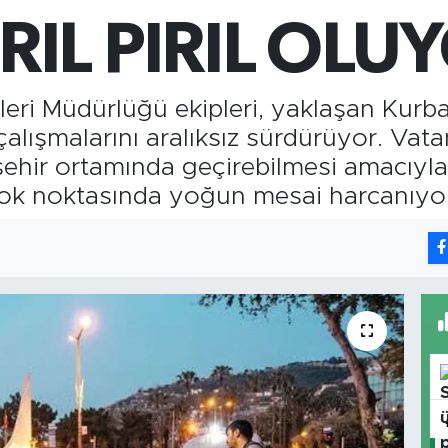
651
RIL PIRIL OLU
BİS
13.
şleri Müdürlüğü ekipleri, yaklaşan Kur
çalışmalarını aralıksız sürdürüyor. Va
r şehir ortamında geçirebilmesi amacıyl
çok noktasında yoğun mesai harcanıyo