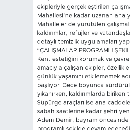
ekipleriyle gerçekleştirilen çalı
Mahallesi’ne kadar uzanan ana 
Mahalleler de yürütülen çalışmala
kaldırımlar, refüjler ve vatandaş
detaylı temizlik uygulamaları yapı
“ÇALIŞMALAR PROGRAMLI ŞEKİ
Kent estetiğini korumak ve çevre 
amacıyla çalışan ekipler, özellik
günlük yaşamını etkilememek adı
başlıyor. Gece boyunca sürdürüle
yıkanırken, kaldırımlarda biriken to
Süpürge araçları ise ana caddeler
sabah saatlerine kadar şehri yeni
Adem Demir, bayram öncesinde tem
programlı şekilde devam edeceğini