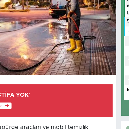
1
İSTİFA YOK'
le
pürge araçları ve mobil temizlik