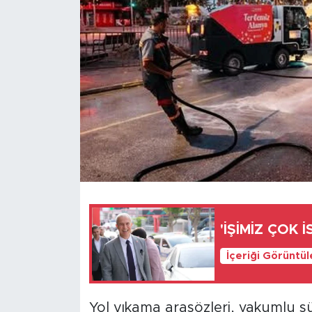
Türkiye
Yaşam
Yerel
'İŞİMİZ ÇOK 
İçeriği Görüntü
Yol yıkama arasözleri, vakumlu sü