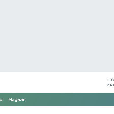
BI
64.
DO
47,
EU
55,
or
Magazin
ST
64,
GR