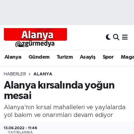
Alanya
Alanya Nöbetçi Eczaneler
Alanyum
Alanya Hava Durumu
Antalya
Alanya Trafik Yoğunluk Haritası
Alanya
Gündem
Turizm
Asayiş
Spor
Maga
Asayiş
Süper Lig Puan Durumu ve Fikstür
HABERLER
ALANYA
Alanya kırsalında yoğun
Bölgesel
Tüm Manşetler
mesai
Dünya
Son Dakika Haberleri
Alanya’nın kırsal mahalleleri ve yaylalarda
Eğitim
Haber Arşivi
yol bakım ve onarımları devam ediyor
13.06.2022 - 11:46
Ekonomi
YAYINLANMA