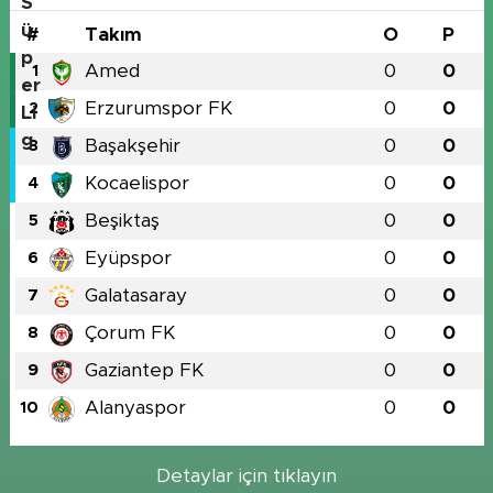
#
Takım
O
P
Amed
0
0
1
Erzurumspor FK
0
0
2
Başakşehir
0
0
3
Kocaelispor
0
0
4
Beşiktaş
0
0
5
Eyüpspor
0
0
6
Galatasaray
0
0
7
Çorum FK
0
0
8
Gaziantep FK
0
0
9
Alanyaspor
0
0
10
Detaylar için tıklayın