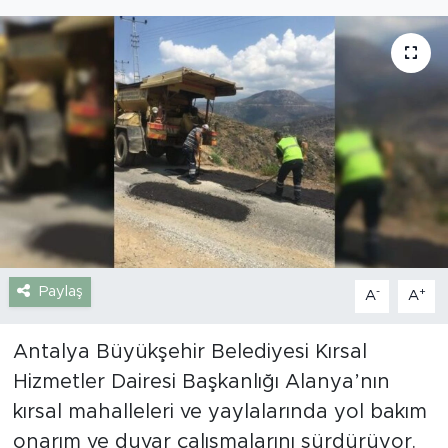
Gazipaşa
Güncel
Gündem
İnşaat-Emlak
Kültür-Sanat
Sağlık
Paylaş
-
+
A
A
Siyaset
Antalya Büyükşehir Belediyesi Kırsal
Hizmetler Dairesi Başkanlığı Alanya’nın
Spor
kırsal mahalleleri ve yaylalarında yol bakım
onarım ve duvar çalışmalarını sürdürüyor.
Turizm