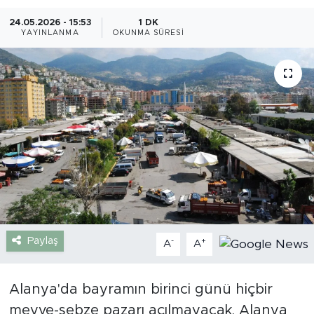
24.05.2026 - 15:53
1 DK
Gazipaşa
YAYINLANMA
OKUNMA SÜRESI
Güncel
Gündem
İnşaat-Emlak
Kültür-Sanat
Sağlık
Siyaset
Paylaş
-
+
A
A
Spor
Alanya'da bayramın birinci günü hiçbir
meyve-sebze pazarı açılmayacak. Alanya
Turizm