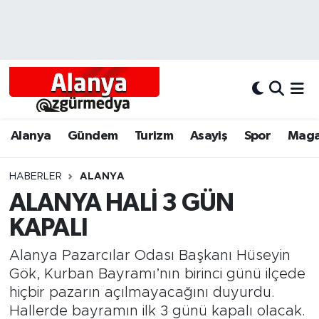
Alanya
Alanya Nöbetçi Eczaneler
Alanyum
Alanya Hava Durumu
Antalya
Alanya Trafik Yoğunluk Haritası
Alanya
Gündem
Turizm
Asayiş
Spor
Maga
Asayiş
Süper Lig Puan Durumu ve Fikstür
HABERLER
ALANYA
ALANYA HALİ 3 GÜN
Bölgesel
Tüm Manşetler
KAPALI
Dünya
Son Dakika Haberleri
Alanya Pazarcılar Odası Başkanı Hüseyin
Eğitim
Haber Arşivi
Gök, Kurban Bayramı’nın birinci günü ilçede
hiçbir pazarın açılmayacağını duyurdu.
Ekonomi
Hallerde bayramın ilk 3 günü kapalı olacak.