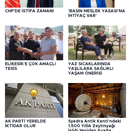
CHP'DE İSTİFA ZAMANI
'BASIN MESLEK YASASI'NA
İHTİYAÇ VAR'
ELİKESİK'E ÇOK AMAÇLI
YAZ SICAKLARINDA
TESİS
YAŞLILARA SAĞLIKLI
YAŞAM ÖNERİSİ
AK PARTİ YERELDE
Syedra Antik Kenti'ndeki
İKTİDAR OLUR
1.500 Yıllık Zeytinyağı
İşliği Yeniden Ayağa