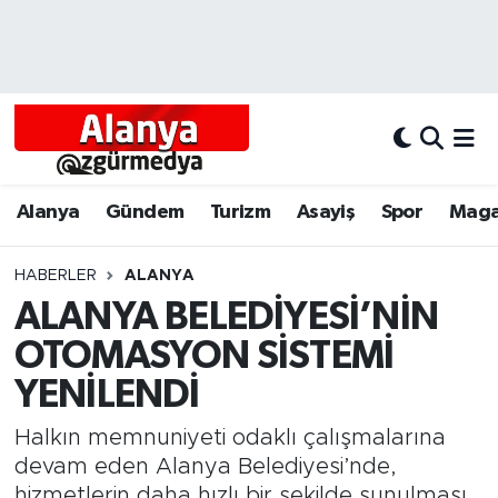
Alanya
Alanya Nöbetçi Eczaneler
Alanyum
Alanya Hava Durumu
Antalya
Alanya Trafik Yoğunluk Haritası
Alanya
Gündem
Turizm
Asayiş
Spor
Maga
Asayiş
Süper Lig Puan Durumu ve Fikstür
HABERLER
ALANYA
ALANYA BELEDİYESİ’NİN
Bölgesel
Tüm Manşetler
OTOMASYON SİSTEMİ
Dünya
Son Dakika Haberleri
YENİLENDİ
Eğitim
Haber Arşivi
Halkın memnuniyeti odaklı çalışmalarına
devam eden Alanya Belediyesi’nde,
Ekonomi
hizmetlerin daha hızlı bir şekilde sunulması