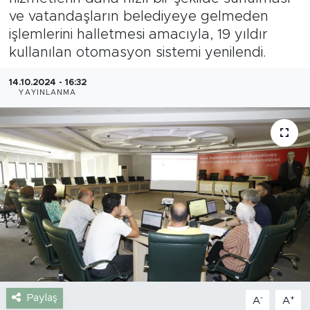
ve vatandaşların belediyeye gelmeden
Gazipaşa
işlemlerini halletmesi amacıyla, 19 yıldır
kullanılan otomasyon sistemi yenilendi.
Güncel
14.10.2024 - 16:32
Gündem
YAYINLANMA
İnşaat-Emlak
Kültür-Sanat
Sağlık
Siyaset
Spor
Paylaş
-
+
A
A
Turizm