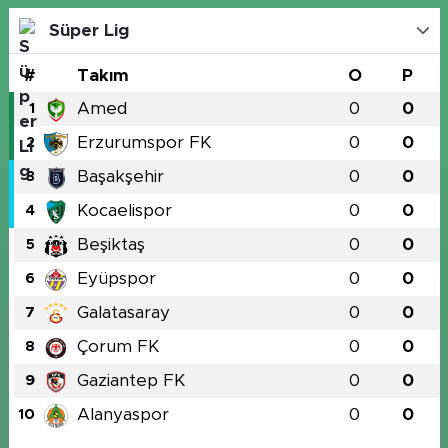
Süper Lig
#
Takım
O
P
Amed
0
0
1
Erzurumspor FK
0
0
2
Başakşehir
0
0
3
Kocaelispor
0
0
4
Beşiktaş
0
0
5
Eyüpspor
0
0
6
Galatasaray
0
0
7
Çorum FK
0
0
8
Gaziantep FK
0
0
9
Alanyaspor
0
0
10