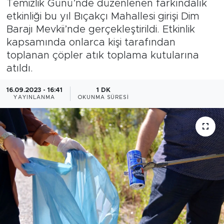
Temizlik Günü’nde düzenlenen farkındalık
etkinliği bu yıl Bıçakçı Mahallesi girişi Dim
Gazipaşa
Barajı Mevkii’nde gerçekleştirildi. Etkinlik
kapsamında onlarca kişi tarafından
Güncel
toplanan çöpler atık toplama kutularına
atıldı.
Gündem
16.09.2023 - 16:41
1 DK
İnşaat-Emlak
YAYINLANMA
OKUNMA SÜRESI
Kültür-Sanat
Sağlık
Siyaset
Spor
Turizm