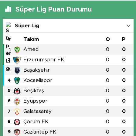
Süper Lig Puan Durumu
Süper Lig
#
Takım
O
P
Amed
0
0
1
Erzurumspor FK
0
0
2
Başakşehir
0
0
3
Kocaelispor
0
0
4
Beşiktaş
0
0
5
Eyüpspor
0
0
6
Galatasaray
0
0
7
Çorum FK
0
0
8
Gaziantep FK
0
0
9