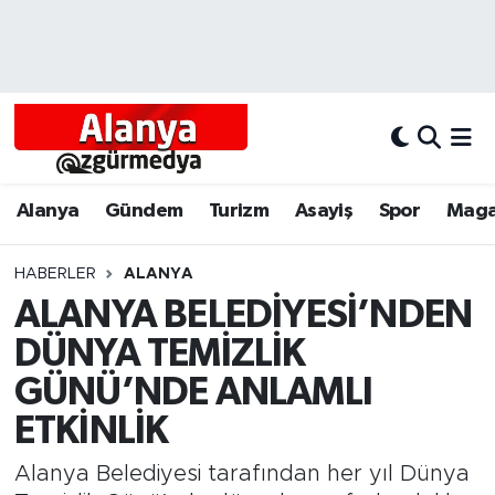
Alanya
Alanya Nöbetçi Eczaneler
Alanyum
Alanya Hava Durumu
Antalya
Alanya Trafik Yoğunluk Haritası
Alanya
Gündem
Turizm
Asayiş
Spor
Maga
Asayiş
Süper Lig Puan Durumu ve Fikstür
HABERLER
ALANYA
ALANYA BELEDİYESİ’NDEN
Bölgesel
Tüm Manşetler
DÜNYA TEMİZLİK
Dünya
Son Dakika Haberleri
GÜNÜ’NDE ANLAMLI
ETKİNLİK
Eğitim
Haber Arşivi
Alanya Belediyesi tarafından her yıl Dünya
Ekonomi