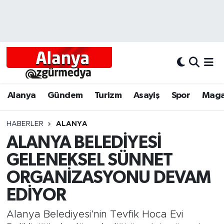
Alanya
Alanya Nöbetçi Eczaneler
Alanyum
Alanya Hava Durumu
Antalya
Alanya Trafik Yoğunluk Haritası
Alanya
Gündem
Turizm
Asayiş
Spor
Maga
Asayiş
Süper Lig Puan Durumu ve Fikstür
HABERLER
ALANYA
ALANYA BELEDİYESİ
Bölgesel
Tüm Manşetler
GELENEKSEL SÜNNET
Dünya
Son Dakika Haberleri
ORGANİZASYONU DEVAM
EDİYOR
Eğitim
Haber Arşivi
Alanya Belediyesi’nin Tevfik Hoca Evi
Ekonomi