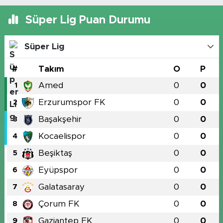
Süper Lig Puan Durumu
Süper Lig
#
Takım
O
P
Amed
0
0
1
Erzurumspor FK
0
0
2
Başakşehir
0
0
3
Kocaelispor
0
0
4
Beşiktaş
0
0
5
Eyüpspor
0
0
6
Galatasaray
0
0
7
Çorum FK
0
0
8
Gaziantep FK
0
0
9