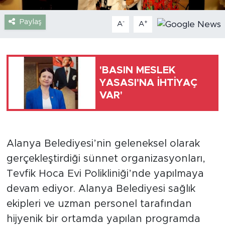
Paylaş
-
+
Türkiye
A
A
Yaşam
'BASIN MESLEK
Yerel
YASASI'NA İHTİYAÇ
VAR'
Alanya Belediyesi’nin geleneksel olarak
gerçekleştirdiği sünnet organizasyonları,
Tevfik Hoca Evi Polikliniği’nde yapılmaya
devam ediyor. Alanya Belediyesi sağlık
ekipleri ve uzman personel tarafından
hijyenik bir ortamda yapılan programda