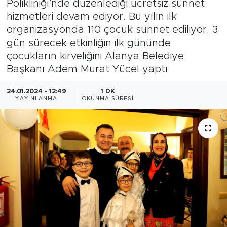
Polikliniği’nde düzenlediği ücretsiz sünnet
hizmetleri devam ediyor. Bu yılın ilk
Gazipaşa
organizasyonda 110 çocuk sünnet ediliyor. 3
gün sürecek etkinliğin ilk gününde
Güncel
çocukların kirveliğini Alanya Belediye
Başkanı Adem Murat Yücel yaptı
Gündem
24.01.2024 - 12:49
1 DK
İnşaat-Emlak
YAYINLANMA
OKUNMA SÜRESI
Kültür-Sanat
Sağlık
Siyaset
Spor
Turizm