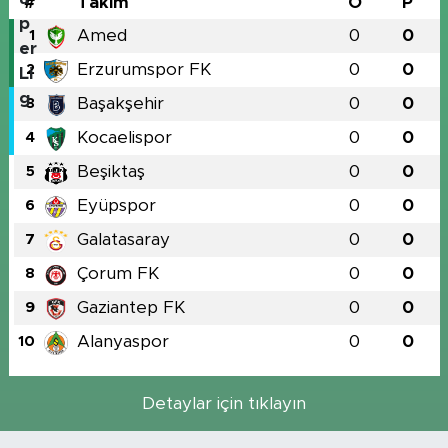
#
Takım
O
P
Amed
0
0
1
Erzurumspor FK
0
0
2
Başakşehir
0
0
3
Kocaelispor
0
0
4
Beşiktaş
0
0
5
Eyüpspor
0
0
6
Galatasaray
0
0
7
Çorum FK
0
0
8
Gaziantep FK
0
0
9
Alanyaspor
0
0
10
Detaylar için tıklayın