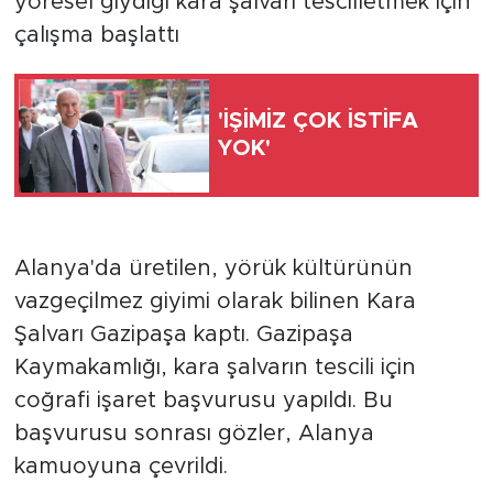
yöresel giydiği kara şalvarı tescilletmek için
çalışma başlattı
Türkiye
Yaşam
'İŞİMİZ ÇOK İSTİFA
YOK'
Yerel
Alanya'da üretilen, yörük kültürünün
vazgeçilmez giyimi olarak bilinen Kara
Şalvarı Gazipaşa kaptı. Gazipaşa
Kaymakamlığı, kara şalvarın tescili için
coğrafi işaret başvurusu yapıldı. Bu
başvurusu sonrası gözler, Alanya
kamuoyuna çevrildi.