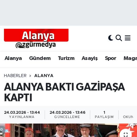
Alanya
Alanya Nöbetçi Eczaneler
Alanyum
Alanya Hava Durumu
Antalya
Alanya Trafik Yoğunluk Haritası
Alanya
Gündem
Turizm
Asayiş
Spor
Maga
Asayiş
Süper Lig Puan Durumu ve Fikstür
HABERLER
ALANYA
ALANYA BAKTI GAZİPAŞA
Bölgesel
Tüm Manşetler
KAPTI
Dünya
Son Dakika Haberleri
24.03.2026 - 13:44
24.03.2026 - 13:46
1
1
Eğitim
Haber Arşivi
YAYINLANMA
GÜNCELLEME
PAYLAŞIM
OKUNM
Ekonomi