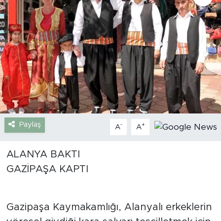
Gazipaşa
Güncel
Gündem
İnşaat-Emlak
Kültür-Sanat
Paylaş
-
+
A
A
Sağlık
ALANYA BAKTI
Siyaset
GAZİPAŞA KAPTI
Spor
Gazipaşa Kaymakamlığı, Alanyalı erkeklerin
Turizm