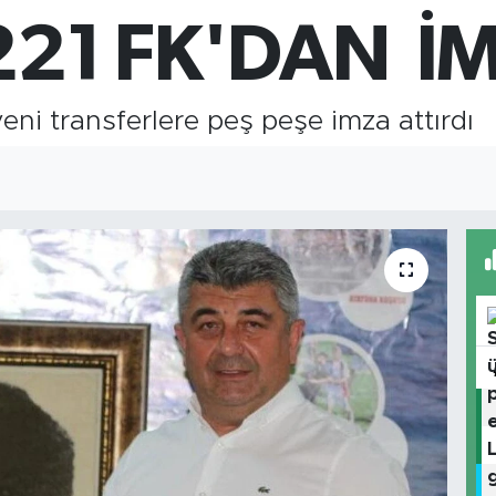
64,1
221 FK'DAN İ
GRA
6574
BİS
13.8
eni transferlere peş peşe imza attırdı