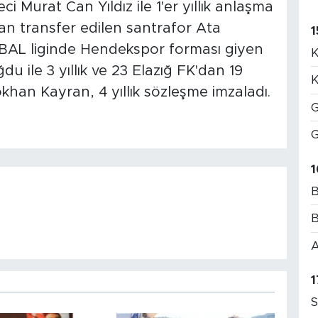
 Murat Can Yıldız ile 1'er yıllık anlaşma
an transfer edilen santrafor Ata
1
on BAL liginde Hendekspor forması giyen
K
 ile 3 yıllık ve 23 Elazığ FK'dan 19
K
an Kayran, 4 yıllık sözleşme imzaladı.
G
G
1
B
B
A
1
S