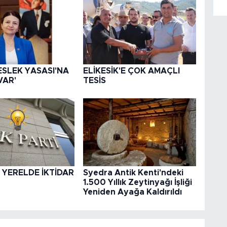
ESLEK YASASI'NA
ELİKESİK'E ÇOK AMAÇLI
VAR'
TESİS
 YERELDE İKTİDAR
Syedra Antik Kenti'ndeki
1.500 Yıllık Zeytinyağı İşliği
Yeniden Ayağa Kaldırıldı