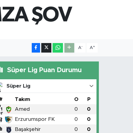
897
%0.02
MZA ŞOV
M ALTIN
.81
%1.44
T100
87
%64
-
+
A
A
Süper Lig Puan Durumu
Süper Lig
#
Takım
O
P
Amed
0
0
1
Erzurumspor FK
0
0
2
Başakşehir
0
0
3