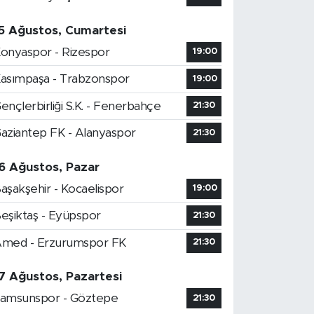
5 Ağustos, Cumartesi
onyaspor - Rizespor
19:00
asımpaşa - Trabzonspor
19:00
ençlerbirliği S.K. - Fenerbahçe
21:30
aziantep FK - Alanyaspor
21:30
6 Ağustos, Pazar
aşakşehir - Kocaelispor
19:00
eşiktaş - Eyüpspor
21:30
med - Erzurumspor FK
21:30
7 Ağustos, Pazartesi
amsunspor - Göztepe
21:30