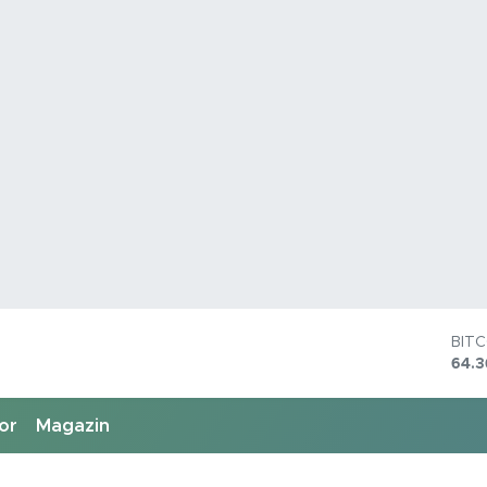
BIT
64.
DOL
47,
or
Magazin
EU
55,
STE