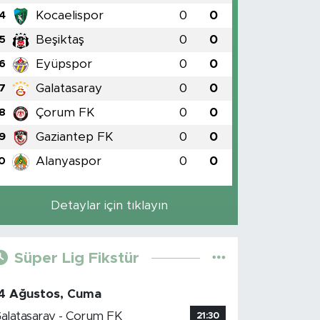
Kocaelispor
0
0
4
Beşiktaş
0
0
5
Eyüpspor
0
0
6
Galatasaray
0
0
7
Çorum FK
0
0
8
Gaziantep FK
0
0
9
Alanyaspor
0
0
0
Detaylar için tıklayın
Süper Lig Fikstür
4 Ağustos, Cuma
alatasaray - Çorum FK
21:30