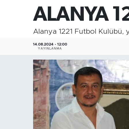
ALANYA 1
Gazipaşa
Güncel
Alanya 1221 Futbol Kulübü, y
Gündem
14.08.2024 - 12:00
YAYINLANMA
İnşaat-Emlak
Kültür-Sanat
Sağlık
Siyaset
Spor
Turizm