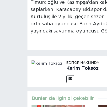
Timurcioğlu ve Kasımpşa'dan kaleci
saplarken, Karacabey Bld.spor d
Kurtuluş ile 2 yıllık, geçen sez
orta saha oyuncusu Barın Aydoğdu
yaşındaki savunma oyuncusu Gökh
EDITÖR HAKKINDA
Kerim Toksöz
Bunlar da ilginizi çekebilir