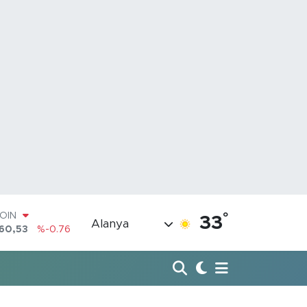
°
COIN
33
Alanya
360,53
%-0.76
AR
7069
%0.17
RO
0265
%0.01
RLİN