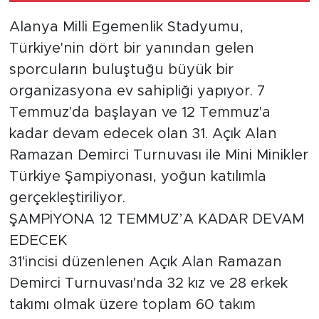
Alanya Milli Egemenlik Stadyumu,
Türkiye
Türkiye'nin dört bir yanından gelen
sporcuların buluştuğu büyük bir
Yaşam
organizasyona ev sahipliği yapıyor. 7
Yerel
Temmuz'da başlayan ve 12 Temmuz'a
kadar devam edecek olan 31. Açık Alan
Ramazan Demirci Turnuvası ile Mini Minikler
Türkiye Şampiyonası, yoğun katılımla
gerçekleştiriliyor.
ŞAMPİYONA 12 TEMMUZ’A KADAR DEVAM
EDECEK
31'incisi düzenlenen Açık Alan Ramazan
Demirci Turnuvası'nda 32 kız ve 28 erkek
takımı olmak üzere toplam 60 takım