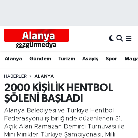
Alanya
Alanya Nöbetçi Eczaneler
Alanyum
Alanya Hava Durumu
Antalya
Alanya Trafik Yoğunluk Haritası
Alanya
Gündem
Turizm
Asayiş
Spor
Maga
Asayiş
Süper Lig Puan Durumu ve Fikstür
HABERLER
ALANYA
2000 KİŞİLİK HENTBOL
Bölgesel
Tüm Manşetler
ŞÖLENİ BAŞLADI
Dünya
Son Dakika Haberleri
Alanya Belediyesi ve Türkiye Hentbol
Eğitim
Haber Arşivi
Federasyonu iş birliğinde düzenlenen 31.
Açık Alan Ramazan Demirci Turnuvası ile
Ekonomi
Mini Minikler Türkiye Şampiyonası, Milli