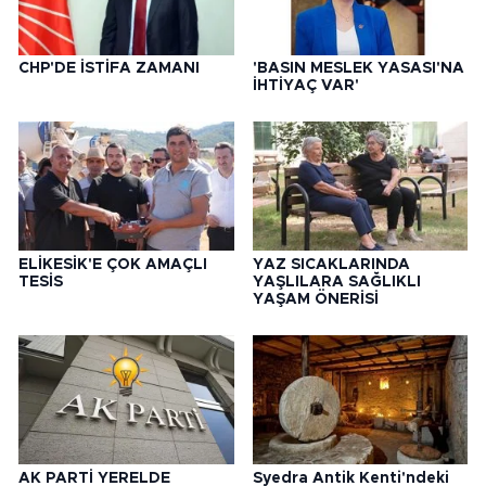
CHP'DE İSTİFA ZAMANI
'BASIN MESLEK YASASI'NA
İHTİYAÇ VAR'
ELİKESİK'E ÇOK AMAÇLI
YAZ SICAKLARINDA
TESİS
YAŞLILARA SAĞLIKLI
YAŞAM ÖNERİSİ
AK PARTİ YERELDE
Syedra Antik Kenti'ndeki