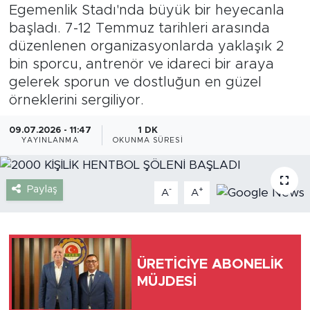
Egemenlik Stadı'nda büyük bir heyecanla
Gazipaşa
başladı. 7-12 Temmuz tarihleri arasında
düzenlenen organizasyonlarda yaklaşık 2
Güncel
bin sporcu, antrenör ve idareci bir araya
gelerek sporun ve dostluğun en güzel
Gündem
örneklerini sergiliyor.
İnşaat-Emlak
09.07.2026 - 11:47
1 DK
YAYINLANMA
OKUNMA SÜRESI
Kültür-Sanat
Paylaş
-
+
A
A
Sağlık
Siyaset
ÜRETİCİYE ABONELİK
Spor
MÜJDESİ
Turizm