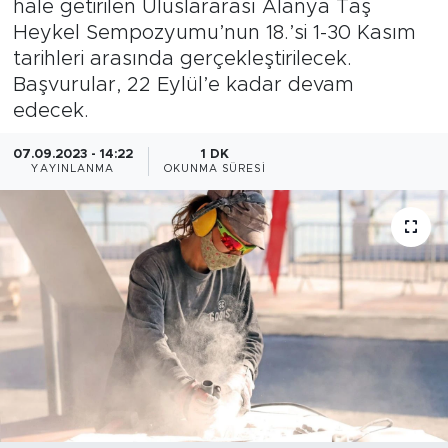
hale getirilen Uluslararası Alanya Taş
Heykel Sempozyumu’nun 18.’si 1-30 Kasım
Gazipaşa
tarihleri arasında gerçekleştirilecek.
Başvurular, 22 Eylül’e kadar devam
Güncel
edecek.
Gündem
07.09.2023 - 14:22
1 DK
YAYINLANMA
OKUNMA SÜRESI
İnşaat-Emlak
Kültür-Sanat
Sağlık
Siyaset
Spor
Turizm