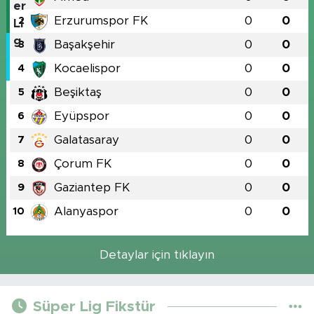
Erzurumspor FK
0
0
2
Başakşehir
0
0
3
Kocaelispor
0
0
4
Beşiktaş
0
0
5
Eyüpspor
0
0
6
Galatasaray
0
0
7
Çorum FK
0
0
8
Gaziantep FK
0
0
9
Alanyaspor
0
0
10
Detaylar için tıklayın
Süper Lig Fikstür