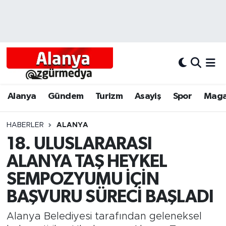
Alanya
Alanya Nöbetçi Eczaneler
Alanyum
Alanya Hava Durumu
Antalya
Alanya Trafik Yoğunluk Haritası
Alanya
Gündem
Turizm
Asayiş
Spor
Maga
Asayiş
Süper Lig Puan Durumu ve Fikstür
HABERLER
ALANYA
18. ULUSLARARASI
Bölgesel
Tüm Manşetler
ALANYA TAŞ HEYKEL
Dünya
Son Dakika Haberleri
SEMPOZYUMU İÇİN
BAŞVURU SÜRECİ BAŞLADI
Eğitim
Haber Arşivi
Alanya Belediyesi tarafından geleneksel
Ekonomi