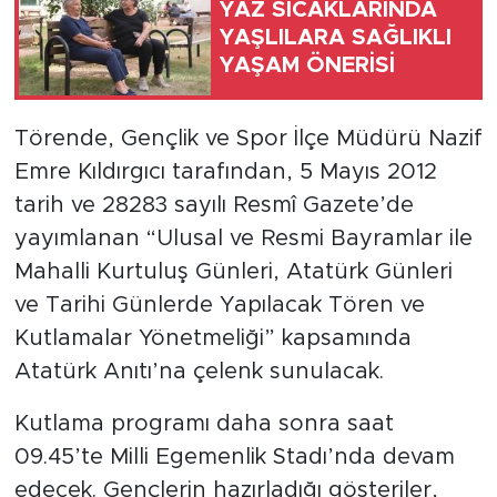
YAZ SICAKLARINDA
YAŞLILARA SAĞLIKLI
Türkiye
YAŞAM ÖNERİSİ
Yaşam
Törende, Gençlik ve Spor İlçe Müdürü Nazif
Yerel
Emre Kıldırgıcı tarafından, 5 Mayıs 2012
tarih ve 28283 sayılı Resmî Gazete’de
yayımlanan “Ulusal ve Resmi Bayramlar ile
Mahalli Kurtuluş Günleri, Atatürk Günleri
ve Tarihi Günlerde Yapılacak Tören ve
Kutlamalar Yönetmeliği” kapsamında
Atatürk Anıtı’na çelenk sunulacak.
Kutlama programı daha sonra saat
09.45’te Milli Egemenlik Stadı’nda devam
edecek. Gençlerin hazırladığı gösteriler,