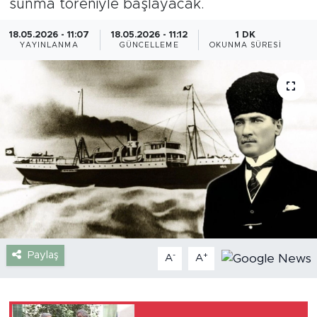
sunma töreniyle başlayacak.
Gazipaşa
18.05.2026 - 11:07
18.05.2026 - 11:12
1 DK
YAYINLANMA
GÜNCELLEME
OKUNMA SÜRESI
Güncel
Gündem
İnşaat-Emlak
Kültür-Sanat
Sağlık
Siyaset
Paylaş
-
+
A
A
Spor
Turizm