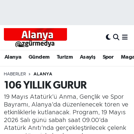
Alanya
Alanya Nöbetçi Eczaneler
Alanyum
Alanya Hava Durumu
Antalya
Alanya Trafik Yoğunluk Haritası
Alanya
Gündem
Turizm
Asayiş
Spor
Maga
Asayiş
Süper Lig Puan Durumu ve Fikstür
HABERLER
ALANYA
106 YILLIK GURUR
Bölgesel
Tüm Manşetler
19 Mayıs Atatürk’ü Anma, Gençlik ve Spor
Dünya
Son Dakika Haberleri
Bayramı, Alanya’da düzenlenecek tören ve
etkinliklerle kutlanacak. Program, 19 Mayıs
Eğitim
Haber Arşivi
2026 Salı günü sabah saat 09.00’da
Atatürk Anıtı’nda gerçekleştirilecek çelenk
Ekonomi