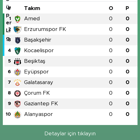
#
Takım
O
P
Amed
0
0
1
Erzurumspor FK
0
0
2
Başakşehir
0
0
3
Kocaelispor
0
0
4
Beşiktaş
0
0
5
Eyüpspor
0
0
6
Galatasaray
0
0
7
Çorum FK
0
0
8
Gaziantep FK
0
0
9
Alanyaspor
0
0
10
Detaylar için tıklayın